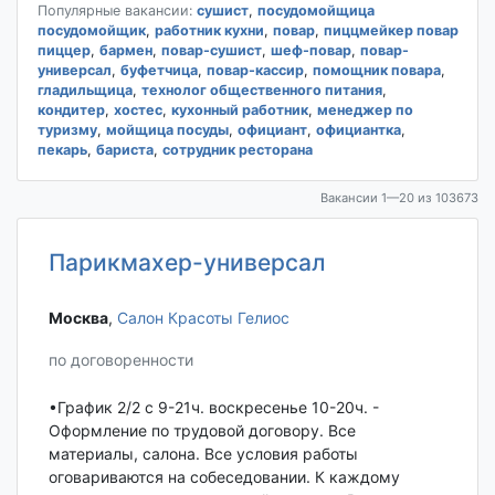
Популярные вакансии:
сушист
,
посудомойщица
посудомойщик
,
работник кухни
,
повар
,
пиццмейкер повар
пиццер
,
бармен
,
повар-сушист
,
шеф-повар
,
повар-
универсал
,
буфетчица
,
повар-кассир
,
помощник повара
,
гладильщица
,
технолог общественного питания
,
кондитер
,
хостес
,
кухонный работник
,
менеджер по
туризму
,
мойщица посуды
,
официант
,
официантка
,
пекарь
,
бариста
,
сотрудник ресторана
Вакансии 1—20 из 103673
Парикмахер-универсал
Москва‎
,
Салон Красоты Гелиос
по договоренности
•График 2/2 с 9-21ч. воскресенье 10-20ч. -
Оформление по трудовой договору. Все
материалы, салона. Все условия работы
оговариваются на собеседовании. К каждому