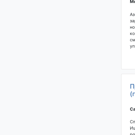
Мо
Аз
за
но
ко
см
уп
П
(
Са
Сп
Ищ
ро