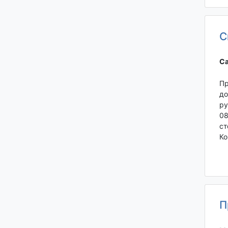
С
Са
Пр
до
ру
08
ст
Ко
П