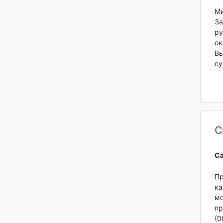
Ми
За
ру
ок
Вы
су
С
Са
Пр
ка
мо
пр
(0