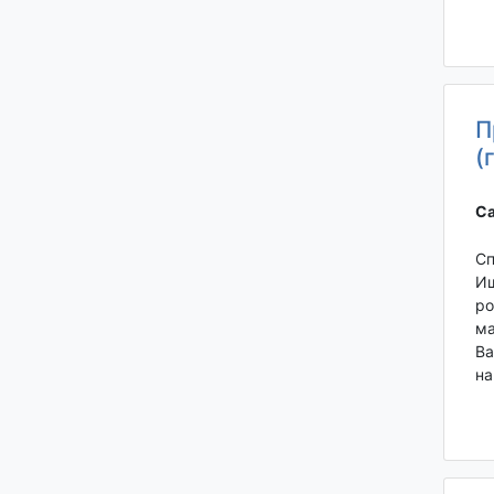
П
(
Са
Сп
Ищ
ро
ма
Ва
на