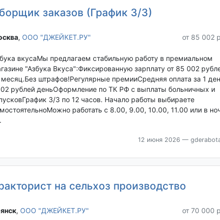
борщик заказов (График 3/3)
сква‎
,
ООО "ДЖЕЙКЕТ.РУ"
от 85 002 
бука вкусаМы предлагаем стабильную работу в премиальном
газине "Азбука Вкуса":Фиксированную зарплату от 85 002 рубл
 месяц.Без штрафов!Регулярные премииСредняя оплата за 1 ден
02 рублей деньОформление по ТК РФ с выплаты больничных и
пусковГрафик 3/3 по 12 часов. Начало работы выбираете
мостоятельноМожно работать с 8.00, 9.00, 10.00, 11.00 или в но
.
12 июня 2026
— gderabota
ракторист на сельхоз производство
янск‎
,
ООО "ДЖЕЙКЕТ.РУ"
от 70 000 