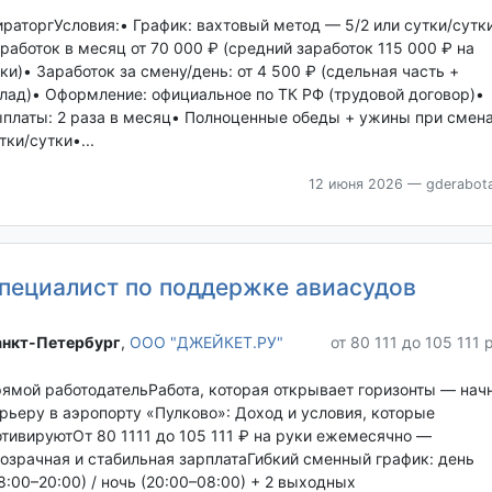
раторгУсловия:• График: вахтовый метод — 5/2 или сутки/сутк
работок в месяц от 70 000 ₽ (средний заработок 115 000 ₽ на
ки)• Заработок за смену/день: от 4 500 ₽ (сдельная часть +
лад)• Оформление: официальное по ТК РФ (трудовой договор)•
платы: 2 раза в месяц• Полноценные обеды + ужины при смен
тки/сутки•...
12 июня 2026
— gderabota
пециалист по поддержке авиасудов
нкт-Петербург‎
,
ООО "ДЖЕЙКЕТ.РУ"
от 80 111 до 105 111 
ямой работодательРабота, которая открывает горизонты — нач
рьеру в аэропорту «Пулково»: Доход и условия, которые
тивируютОт 80 1111 до 105 111 ₽ на руки ежемесячно —
озрачная и стабильная зарплатаГибкий сменный график: день
8:00–20:00) / ночь (20:00–08:00) + 2 выходных