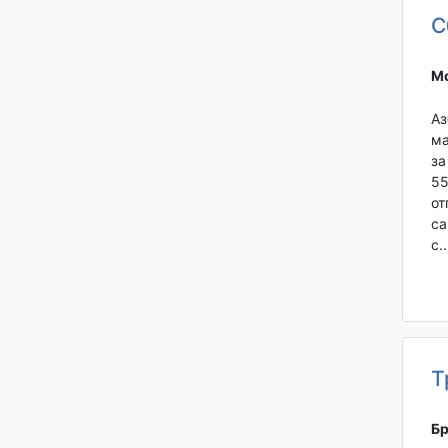
С
Мо
Аз
ма
за
55
от
са
с..
Т
Бр