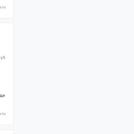
.ru
руб
ди
.ru