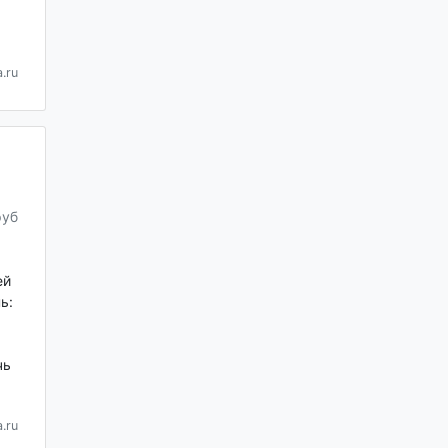
.ru
руб
ей
ь:
чь
.ru