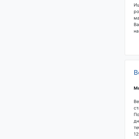
Ищ
ро
ма
Ва
на
В
Мо
Ве
ст
По
дн
те
12