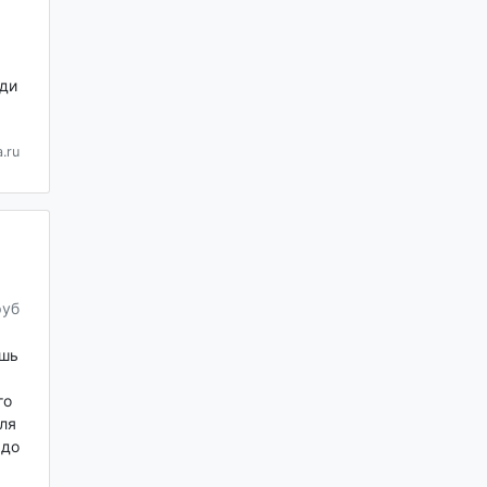
ди
.ru
руб
шь
го
ля
 до