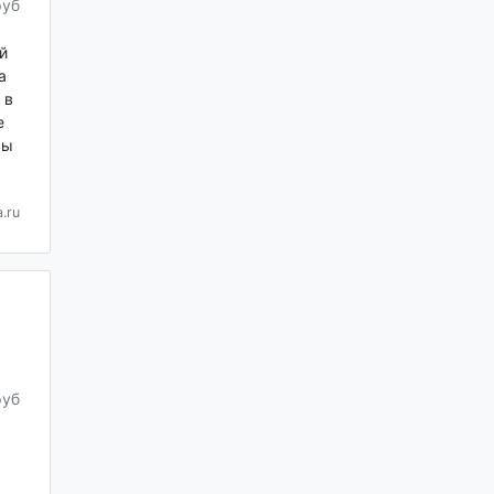
руб
й
а
 в
е
вы
.ru
руб