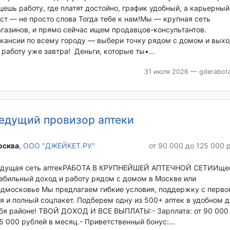
ешь работу, где платят достойно, график удобный, а карьерный
ст — не просто слова Тогда тебе к нам!Мы — крупная сеть
газинов, и прямо сейчас ищем продавцов-консультантов.
кансии по всему городу — выбери точку рядом с домом и выхо
 работу уже завтра! Деньги, которые ты•...
31 июля 2026
— gderabota
едущий провизор аптеки
сква‎
,
ООО "ДЖЕЙКЕТ.РУ"
от 90 000 до 125 000 
дущая сеть аптекРАБОТА В КРУПНЕЙШЕЙ АПТЕЧНОЙ СЕТИИще
абильный доход и работу рядом с домом в Москве или
дмосковье Мы предлагаем гибкие условия, поддержку с перво
я и полный соцпакет. Подберем одну из 500+ аптек в удобном д
бя районе! ТВОЙ ДОХОД И ВСЕ ВЫПЛАТЫ:- Зарплата: от 90 000
5 000 рублей в месяц.- Приветственный бонус:...