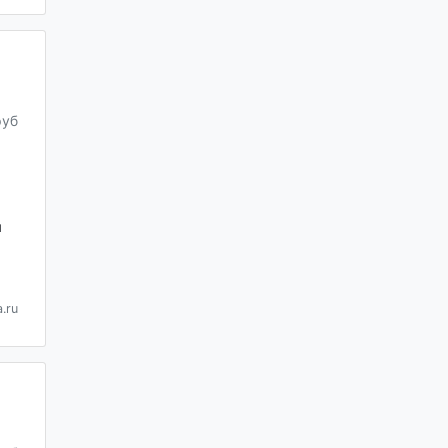
руб
я
.ru