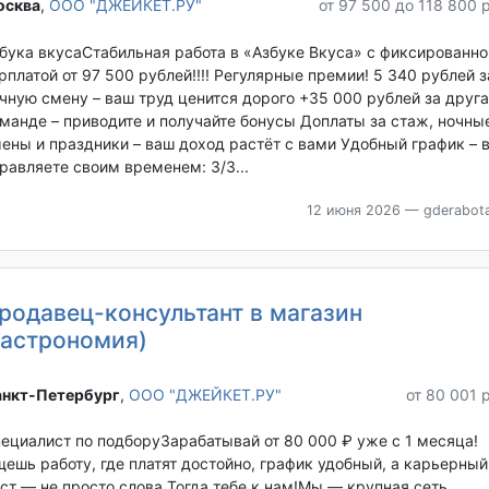
сква‎
,
ООО "ДЖЕЙКЕТ.РУ"
от 97 500 до 118 800 
бука вкусаСтабильная работа в «Азбуке Вкуса» с фиксированно
рплатой от 97 500 рублей!!!! Регулярные премии! 5 340 рублей з
чную смену – ваш труд ценится дорого +35 000 рублей за друга
манде – приводите и получайте бонусы Доплаты за стаж, ночны
ены и праздники – ваш доход растёт с вами Удобный график – 
равляете своим временем: 3/3...
12 июня 2026
— gderabota
родавец-консультант в магазин
гастрономия)
нкт-Петербург‎
,
ООО "ДЖЕЙКЕТ.РУ"
от 80 001 
ециалист по подборуЗарабатывай от 80 000 ₽ уже с 1 месяца!
ешь работу, где платят достойно, график удобный, а карьерный
ст — не просто слова Тогда тебе к нам!Мы — крупная сеть