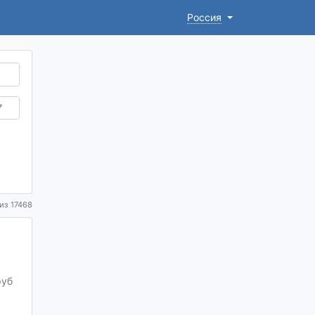
Россия
из 17468
руб