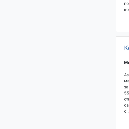
по
ко
К
Мо
Аз
ма
за
55
от
са
с..