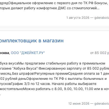
дрядОфициальное оформление с первого дня по ТК РФ Бонусы,
торые делают работу комфортнее ДМС со стоматологией...
1 августа 2026
— gderabota
омплектовщик в магазин
сква‎
,
ООО "ДЖЕЙКЕТ.РУ"
от 85 002 
бука вкусаМы предлагаем стабильную работу в премиальном
газине "Азбука Вкуса":Фиксированную зарплату от 85 002 рубл
 месяц.Без штрафов!Регулярные премииСредняя оплата за 1 ден
02 рублей деньОформление по ТК РФ с выплаты больничных и
пусковГрафик 3/3 по 12 часов. Начало работы выбираете
мостоятельноМожно работать с 8.00, 9.00, 10.00, 11.00 или в но
.
12 июня 2026
— gderabota