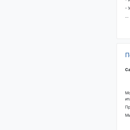
- 
...
П
Са
Мо
ит
Пр
Мы