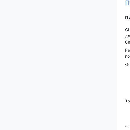
П
Пу
СН
дe
Сa
Pе
по
Об
Тр
...