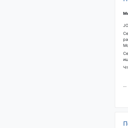
Мо
JO
Се
ра
Мо
Се
ищ
Чт
...
П