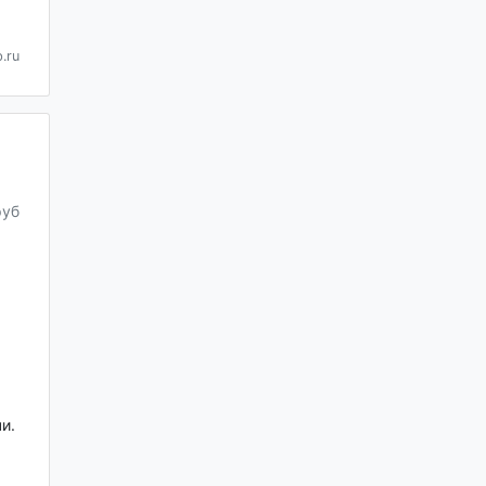
.ru
руб
и.