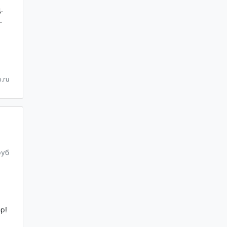
.
.
.ru
руб
р!