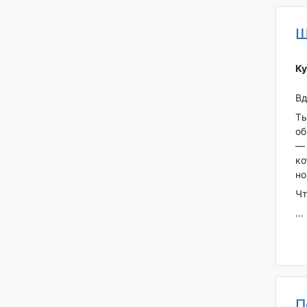
Ш
Ку
Вд
Ты
об
— 
ко
но
Чт
...
П