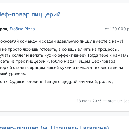
еф-повар пиццерий
рск‎
,
Люблю Pizza
от 120 000 
охновляй команду и создай идеальную пиццу вместе с нами!
 не просто любишь готовить, а хочешь влиять на процессы,
учать коллег и делать кухню эффективнее? Тогда тебе к нам! М
сеть из трёх пиццерий «Люблю Pizza», ищем шеф-повара,
торый станет сердцем нашей кухни и поможет вывести её на
вый уровень.
о ты будешь готовить Пиццы с щедрой начинкой, роллы,
23 июля 2026
— premium-job
овар-пиццер (м. Площадь Гагарина)