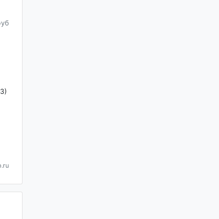
руб
3)
.ru