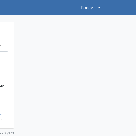
Россия
ии:
-
42
из 23170