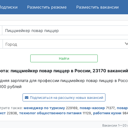
Подписки
Разместить резюме
Разместить вакансии
Найти
ота: пиццмейкер повар пиццер в России, 23170 вакансий
дняя зарплата для профессии пиццмейкер повар пиццер в Росс
000 рублей
Подписаться на рассылку новых вакансий
трите также:
менеджер по туризму
,
повар-кассир
,
повар
229169
71377
ист
,
технолог общественного питания
,
работник кухни
22838
11129
98
Вакансии 1—20 