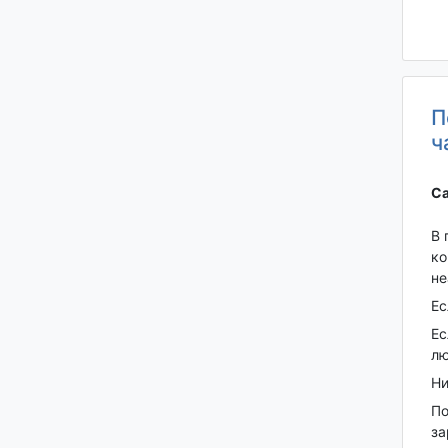
П
ч
Са
В 
ко
не
Ес
Ес
лю
Ни
По
за