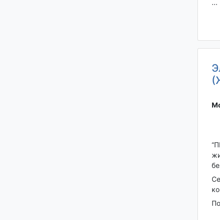
...
Э
(
Мо
“П
жи
бе
Се
ко
По