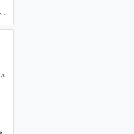
.ru
руб
е