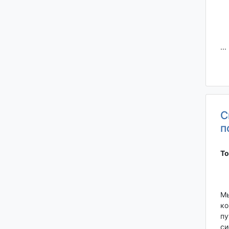
...
С
п
То
Мы
ко
пу
си