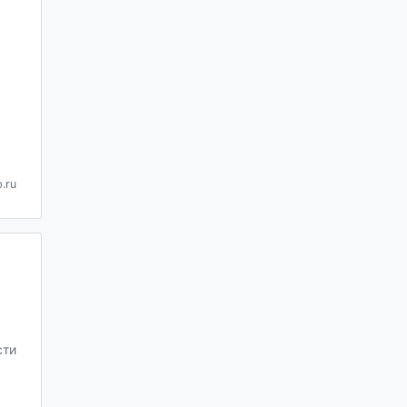
.ru
сти