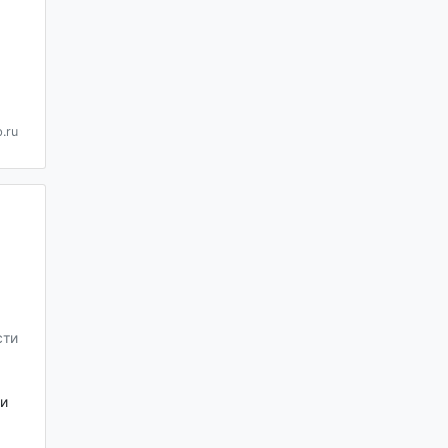
.ru
сти
и