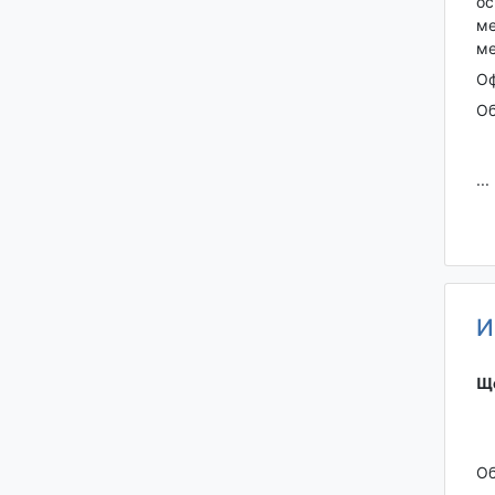
ос
ме
ме
Оф
Об
...
И
Ще
Об