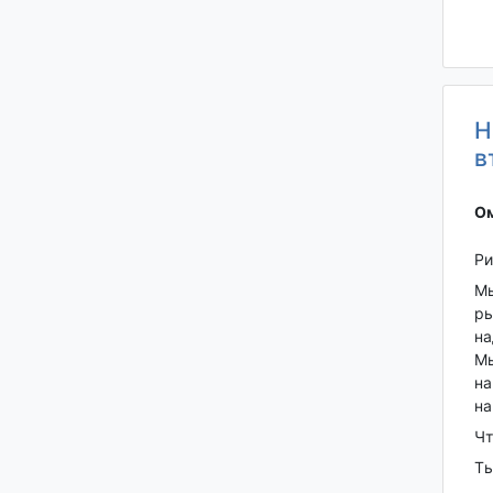
Н
в
Ом
Ри
Мы
ры
на
Мы
на
на
Чт
Ты