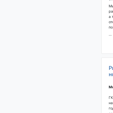
Мы
ра
а 
от
по
...
Р
н
Мо
ГК
на
го