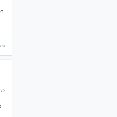
oT,
.ru
руб
0