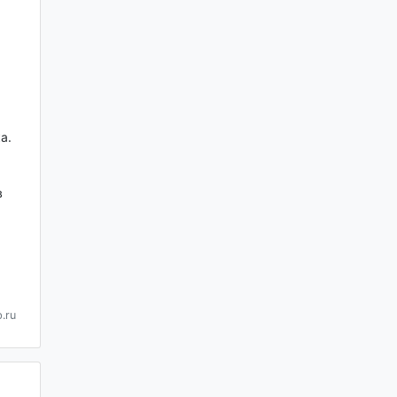
а.
в
.ru