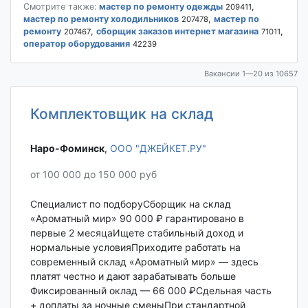
Смотрите также:
мастер по ремонту одежды
,
209411
мастер по ремонту холодильников
,
мастер по
207478
ремонту
,
сборщик заказов интернет магазина
,
207467
71011
оператор оборудования
42239
Вакансии 1—20 из 10657
Комплектовщик на склад
Наро-Фоминск‎
,
ООО "ДЖЕЙКЕТ.РУ"
от 100 000 до 150 000 руб
Специалист по подборуСборщик на склад
«Ароматный мир» 90 000 ₽ гарантировано в
первые 2 месяцаИщете стабильный доход и
нормальные условияПриходите работать на
современный склад «Ароматный мир» — здесь
платят честно и дают зарабатывать больше
Фиксированный оклад — 66 000 ₽Сдельная часть
+ доплаты за ночные сменыПри стандартной