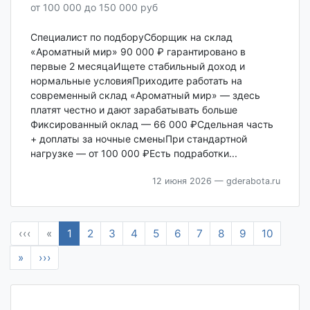
от 100 000 до 150 000 руб
Специалист по подборуСборщик на склад
«Ароматный мир» 90 000 ₽ гарантировано в
первые 2 месяцаИщете стабильный доход и
нормальные условияПриходите работать на
современный склад «Ароматный мир» — здесь
платят честно и дают зарабатывать больше
Фиксированный оклад — 66 000 ₽Сдельная часть
+ доплаты за ночные сменыПри стандартной
нагрузке — от 100 000 ₽Есть подработки...
12 июня 2026
— gderabota.ru
‹‹‹
«
1
2
3
4
5
6
7
8
9
10
»
›››