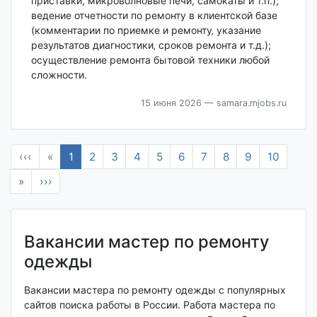
приставки, микроволновые печи, самокаты и т.п.);
ведение отчетности по ремонту в клиентской базе
(комментарии по приемке и ремонту‚ указание
результатов диагностики‚ сроков ремонта и т.д.);
осуществление ремонта бытовой техники любой
сложности.
15 июня 2026
— samara.mjobs.ru
‹‹‹
«
1
2
3
4
5
6
7
8
9
10
»
›››
Вакансии мастер по ремонту
одежды
Вакансии мастера по ремонту одежды с популярных
сайтов поиска работы в России. Работа мастера по