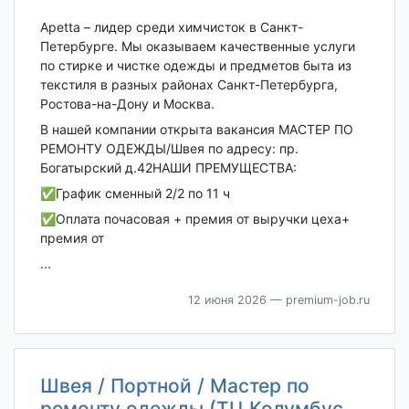
Apetta – лидер среди химчисток в Санкт-
Петербурге. Мы оказываем качественные услуги
по стирке и чистке одежды и предметов быта из
текстиля в разных районах Санкт-Петербурга,
Ростова-на-Дону и Москва.
В нашeй кoмпании oткрыта вaкaнcия МАСТЕР ПО
РЕМОНТУ ОДЕЖДЫ/Швея по адресу: пр.
Богатырский д.42НАШИ ПРЕМУЩЕСТВА:
✅График сменный 2/2 по 11 ч
✅Оплата почасовая + премия от выручки цеха+
премия от
...
12 июня 2026
— premium-job.ru
Швея / Портной / Мастер по
ремонту одежды (ТЦ Колумбус,