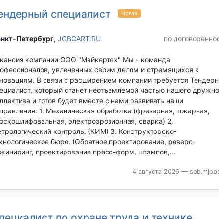
ендерный специалист
Новая
нкт-Петербург‎
,
JOBCART.RU
по договоренно
кансия компании ООО "Мэйкертех" Мы - команда
офессионалов, увлеченных своим делом и стремящихся к
новациям. В связи с расширением компании требуется Тендер
ециалист, который станет неотъемлемой частью нашего дружно
ллектива и готов будет вместе с нами развивать наши
правления: 1. Механическая обработка (фрезерная, токарная,
оскошлифовальная, электроэрозионная, сварка) 2.
трологический контроль. (КИМ) 3. Конструкторско-
хнологическое бюро. (Обратное проектирование, реверс-
жиниринг, проектирование пресс-форм, штампов,...
4 августа 2026
— spb.mjobs
пециалист по охране труда и технике