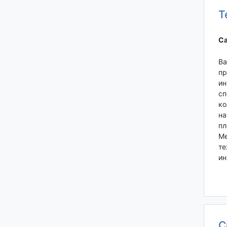
Т
Са
Ва
пр
ин
сп
ко
на
пл
Ме
те
ин
С