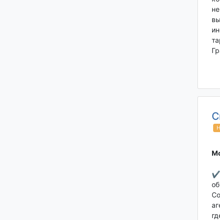
не
вы
ин
та
Гр
С
Н
Мо
✔ 
об
Со
аг
гд