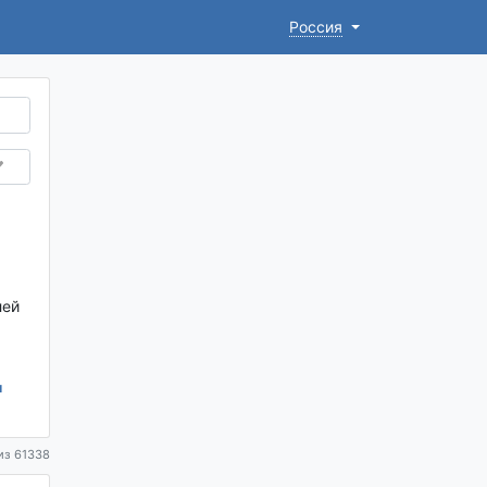
Россия
лей
я
из 61338