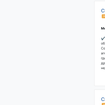
С
Н
Мо
✔ 
об
Со
аг
гд
др
не
С
Н