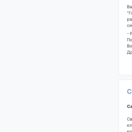
Ва
"Г
ра
си
- 
По
Во
Др
С
Са
Св
кл
ко