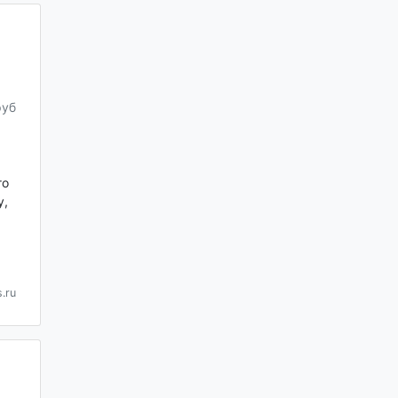
руб
го
у,
.ru