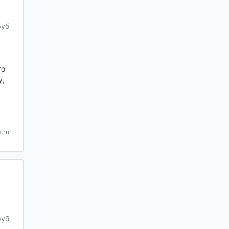
руб
го
у,
.ru
руб