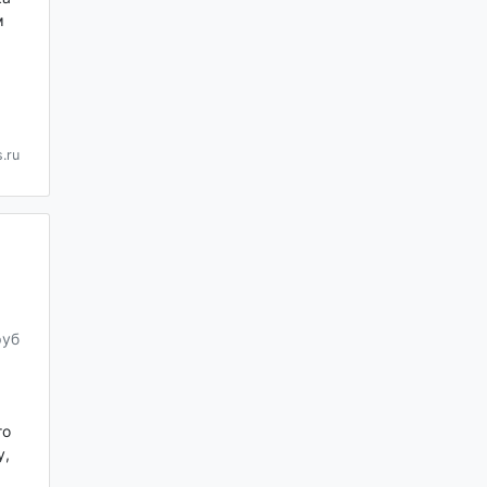
м
.ru
руб
го
у,