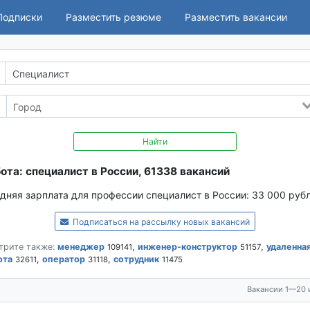
Подписки
Разместить резюме
Разместить вакансии
Найти
ота: специалист в России, 61338 вакансий
дняя зарплата для профессии специалист в России:
33 000 руб
Подписаться на рассылку новых вакансий
трите также:
менеджер
,
инженер-конструктор
,
удаленна
109141
51157
ота
,
оператор
,
сотрудник
32611
31118
11475
Вакансии 1—20 