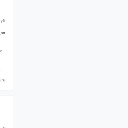
руб
два
к
.
.ru