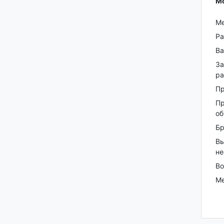
Мо
Ме
Ра
Ва
За
ра
Пр
Пр
об
Бр
Вы
не
Во
Ме