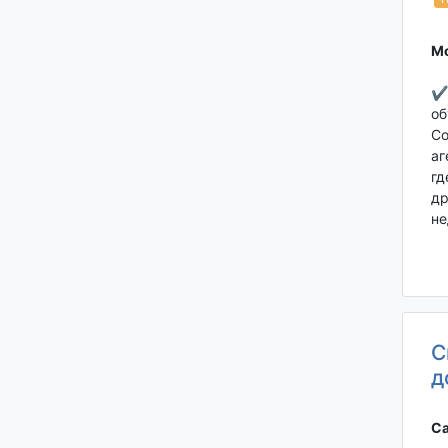
Мо
✔ 
об
Со
аг
гд
др
не
С
д
Са