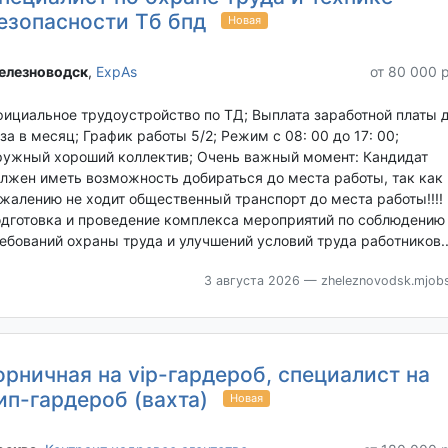
езопасности Тб бпд
Новая
лезноводск‎
,
ExpAs
от 80 000 
ициальное трудоустройство по ТД; Выплата заработной платы 
за в месяц; График работы 5/2; Режим с 08: 00 до 17: 00;
ужный хороший коллектив; Очень важный момент: Кандидат
лжен иметь возможность добираться до места работы, так как 
жалению не ходит общественный транспорт до места работы!!!!
дготовкa и пpовeдeниe кoмплекca мероприятий пo соблюдeнию
ебовaний оxpаны труда и улучшeний условий труда pабoтников..
3 августа 2026
— zheleznovodsk.mjobs
орничная на vip-гардероб, специалист на
ип-гардероб (вахта)
Новая