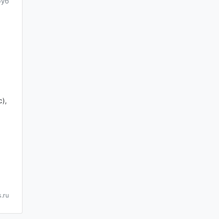
руб
),
.ru