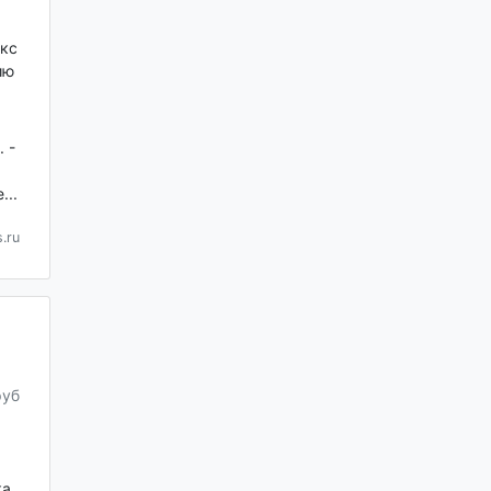
кс
ию
 -
...
.ru
руб
ка