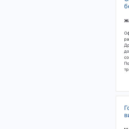
б
Же
Оф
ра
Др
до
со
По
тp
Г
в