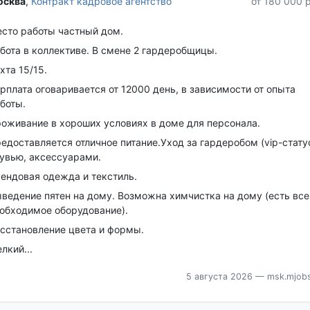
сква‎
,
Контракт кадровое агентство
от 180 000 
сто работы частный дом.
бота в коллективе. В смене 2 гардеробщицы.
хта 15/15.
рплата оговаривается от 12000 день, в зависимости от опыта
боты.
оживание в хороших условиях в доме для персонала.
едоставляется отличное питание.Уход за гардеробом (vip-статус
увью, аксессуарами.
ендовая одежда и текстиль.
ведение пятен на дому. Возможна химчистка на дому (есть все
обходимое оборудование).
сстановление цвета и формы.
лкий...
5 августа 2026
— msk.mjobs