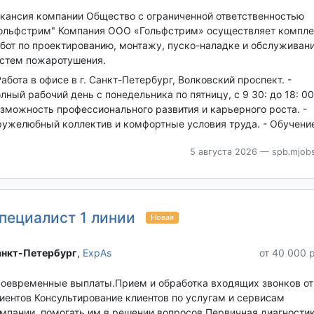
кансия компании Общество с ограниченной ответственностью
ольфстрим" Компания ООО «Гольфстрим» осуществляет компле
бот по проектированию, монтажу, пуско-наладке и обслуживан
стем пожаротушения.
Работа в офисе в г. Санкт-Петербург, Волковский проспект. -
лный рабочий день с понедельника по пятницу, с 9 30: до 18: 00.
зможность профессионального развития и карьерного роста. -
ужелюбный коллектив и комфортные условия труда. - Обучение
5 августа 2026
— spb.mjobs
пециалист 1 линии
Новая
нкт-Петербург‎
,
ExpAs
от 40 000 
оевременные выплаты.Прием и обработка входящих звонков от
иентов Консультирование клиентов по услугам и сервисам
мпании, помогать им в решении вопросов Первичная диагности