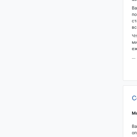
Ва
по
ст
вс
Чт
ми
еж
...
С
Мо
Ва
оп