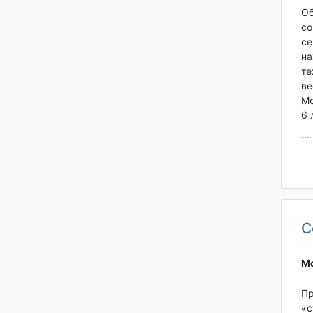
Об
со
се
на
те
ве
Мо
6 
...
С
Мо
Пр
«с