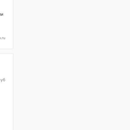
ли
.ru
руб