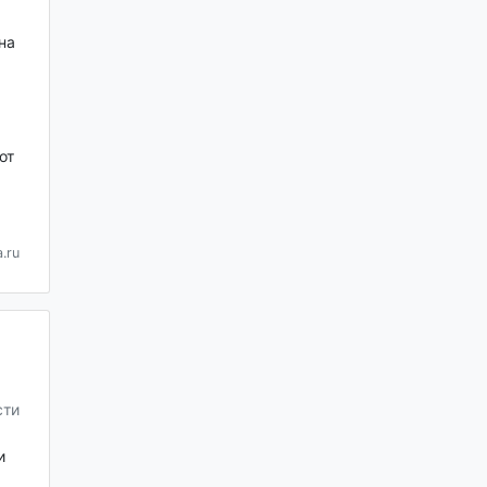
на
от
.ru
сти
и