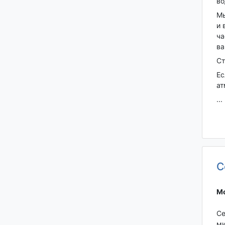
во
Мы
и 
ча
ва
Ст
Ес
ат
...
С
Мо
Се
ми