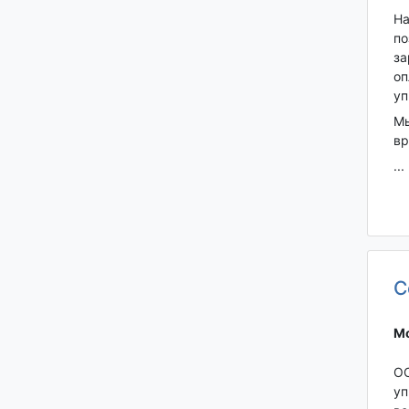
На
по
за
оп
уп
Мы
в
...
С
Мо
ОО
уп