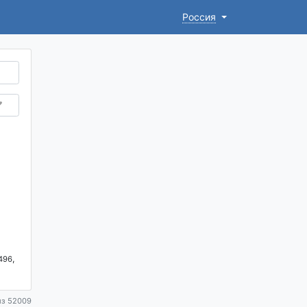
Россия
,
496
из 52009