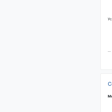
Ус
...
С
Мо