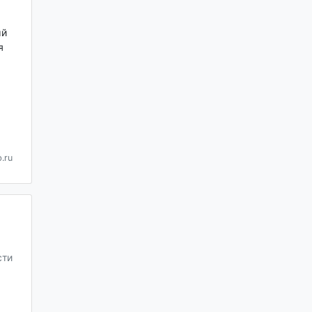
ый
я
.ru
сти