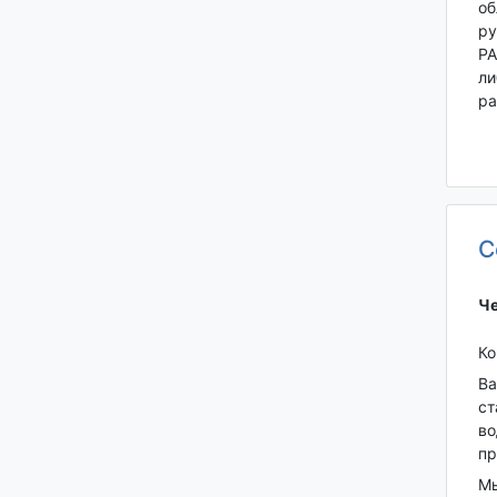
об
ру
РА
ли
ра
С
Че
Ко
Ва
ст
во
пр
Мы