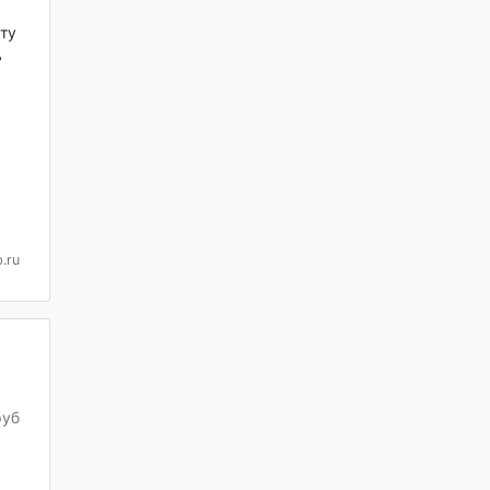
ту
ь
.ru
руб