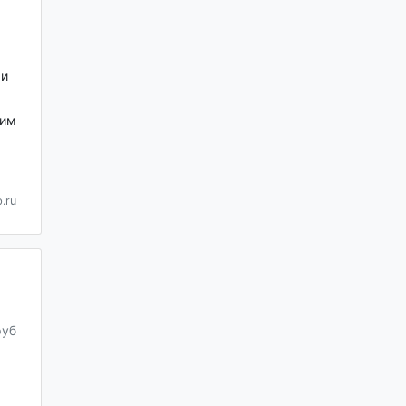
 и
тим
.ru
руб