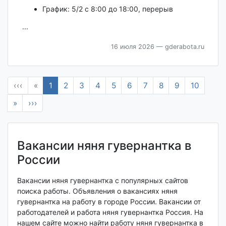
График: 5/2 с 8:00 до 18:00, перерыв
...
16 июля 2026
— gderabota.ru
‹‹‹
«
1
2
3
4
5
6
7
8
9
10
»
›››
Вакансии няня гувернантка в
России
Вакансии няня гувернантка с популярных сайтов
поиска работы. Объявления о вакансиях няня
гувернантка на работу в городе России. Вакансии от
работодателей и работа няня гувернантка Россия. На
нашем сайте можно найти работу няня гувернантка в