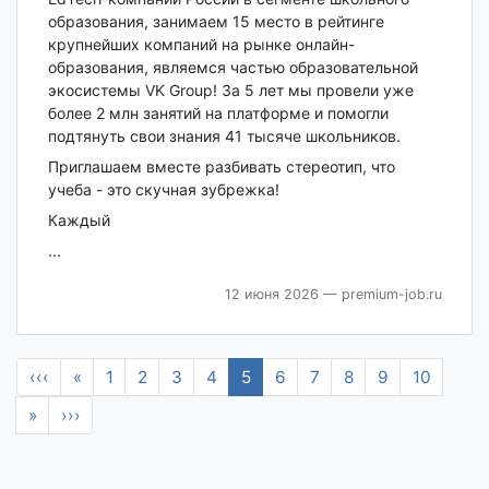
образования, занимаем 15 место в рейтинге
крупнейших компаний на рынке онлайн-
образования, являемся частью образовательной
экосистемы VK Group! За 5 лет мы провели уже
более 2 млн занятий на платформе и помогли
подтянуть свои знания 41 тысяче школьников.
Приглашаем вместе разбивать стереотип, что
учеба - это скучная зубрежка!
Каждый
...
12 июня 2026
— premium-job.ru
‹‹‹
«
1
2
3
4
5
6
7
8
9
10
»
›››