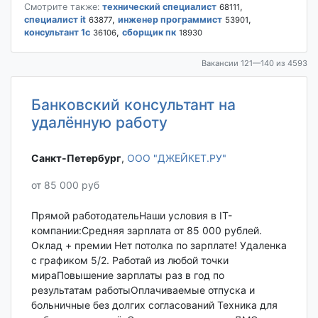
Смотрите также:
технический специалист
,
68111
специалист it
,
инженер программист
,
63877
53901
консультант 1с
,
сборщик пк
36106
18930
Вакансии 121—140 из 4593
Банковский консультант на
удалённую работу
Санкт-Петербург‎
,
ООО "ДЖЕЙКЕТ.РУ"
от 85 000 руб
Прямой работодательНаши условия в IT-
компании:Средняя зарплата от 85 000 рублей.
Оклад + премии Нет потолка по зарплате! Удаленка
с графиком 5/2. Работай из любой точки
мираПовышение зарплаты раз в год по
результатам работыОплачиваемые отпуска и
больничные без долгих согласований Техника для