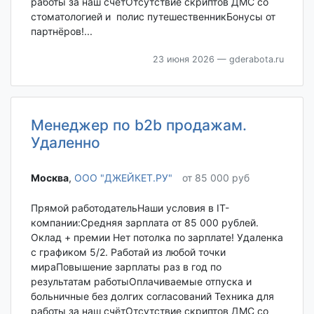
работы за наш счётОтсутствие скриптов ДМС со
стоматологией и полис путешественникБонусы от
партнёров!...
23 июня 2026
— gderabota.ru
Менеджер по b2b продажам.
Удаленно
Москва‎
,
ООО "ДЖЕЙКЕТ.РУ"
от 85 000 руб
Прямой работодательНаши условия в IT-
компании:Средняя зарплата от 85 000 рублей.
Оклад + премии Нет потолка по зарплате! Удаленка
с графиком 5/2. Работай из любой точки
мираПовышение зарплаты раз в год по
результатам работыОплачиваемые отпуска и
больничные без долгих согласований Техника для
работы за наш счётОтсутствие скриптов ДМС со