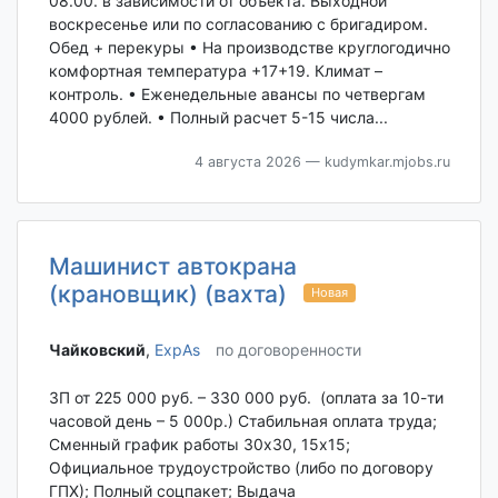
08.00. в зависимости от объекта. Выходной
воскресенье или по согласованию с бригадиром.
Обед + перекуры • На производстве круглогодично
комфортная температура +17+19. Климат –
контроль. • Еженедельные авансы по четвергам
4000 рублей. • Полный расчет 5-15 числа...
4 августа 2026
— kudymkar.mjobs.ru
Машинист автокрана
(крановщик) (вахта)
Новая
Чайковский‎
,
ExpAs
по договоренности
ЗП от 225 000 руб. – 330 000 руб. (оплата за 10-ти
часовой день – 5 000р.) Стабильная оплата труда;
Сменный график работы 30х30, 15х15;
Официальное трудоустройство (либо по договору
ГПХ); Полный соцпакет; Выдача