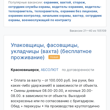
Популярные вакансии:
охранник
,
вахтой
,
сторож
,
сотрудник службы охраны
,
водитель-охранник
,
водитель-
телохранитель
,
телохранитель
,
охранник без лицензии
,
охранник контролер
,
начальник охраны
,
вахтер
,
сотрудник
охраны
,
военнослужащий по контракту
Вакансии 21—40 из 105109
Упаковщицы, фасовщицы,
укладчицы (вахта) (бесплатное
проживание)
Новая
Красновишерск‎
,
АБСОЛЮТ
по договоренности
• Оплата за вахту – от 100.000 руб. (на руки, без
каких-либо удержаний!) в зависимости от объекта.
• Смены дневные 08.00-20.00, и ночные 20.00-
08.00. в зависимости от объекта. Выходной
воскресенье или по согласованию с бригадиром.
Обед + перекуры • На производстве круглогодично