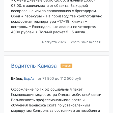
• Смены дневные 08.00-20.00, и ночные 20.00-
08.00. в зависимости от объекта. Выходной
воскресенье или по согласованию с бригадиром.
Обед + перекуры • На производстве круглогодично
комфортная температура +17+19. Климат –
контроль. • Еженедельные авансы по четвергам
4000 рублей. • Полный расчет 5-15 числа...
4 августа 2026
— chernushka.mjobs.ru
Водитель Камаза
Новая
Бийск‎
,
ExpAs
от 71 800 до 112 500 руб
Оформление по Тк рф социальный пакет
Компенсация медосмотра Оплата мобильной связи
Возможность профессионального роста и
обученияПеревозка скота по установленным
маршрутам Контроль за состоянием автомобиля и