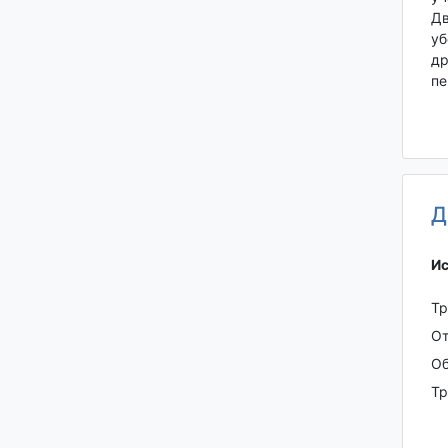
Дв
уб
др
пе
Д
Ис
Тр
От
Об
Тр