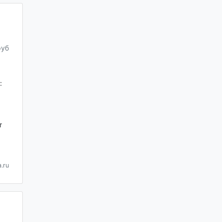
руб
:
т
.ru