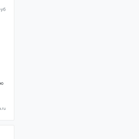
руб
ию
.ru