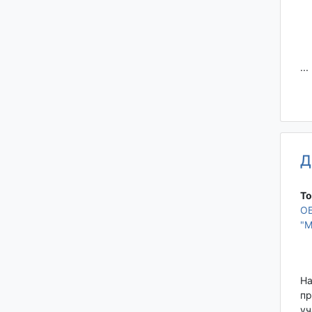
...
Д
То
О
"
На
пр
уч