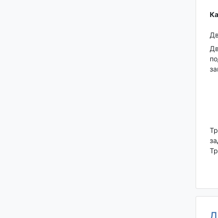
Ка
Дв
Дв
по
за
Тр
за
Тр
Д