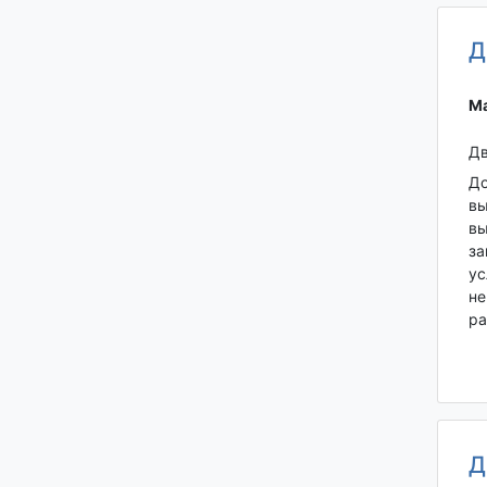
Д
Ма
Дв
До
вы
вы
за
ус
не
ра
Д