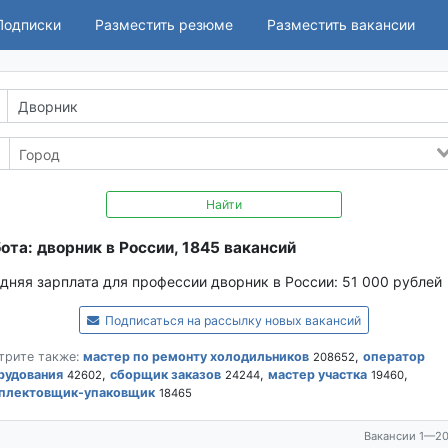
Подписки
Разместить резюме
Разместить вакансии
Найти
ота: дворник в России, 1845 вакансий
дняя зарплата для профессии дворник в России:
51 000 рублей
Подписаться на рассылку новых вакансий
трите также:
мастер по ремонту холодильников
,
оператор
208652
рудования
,
сборщик заказов
,
мастер участка
,
42602
24244
19460
плектовщик-упаковщик
18465
Вакансии 1—20