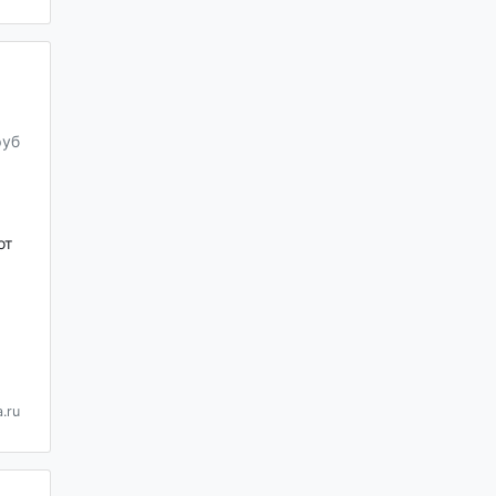
руб
от
.ru