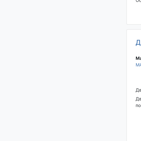
Об
Д
Ма
М
Дв
Дв
по