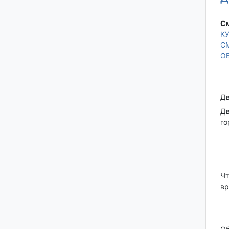
См
К
С
О
Дв
Дв
го
Чт
вр