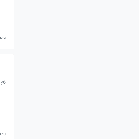
.ru
руб
.ru