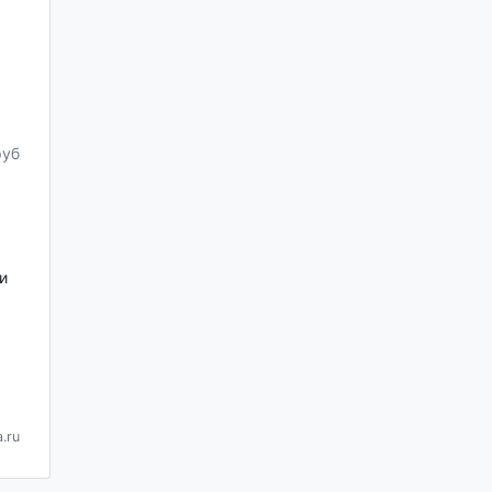
руб
и
.ru