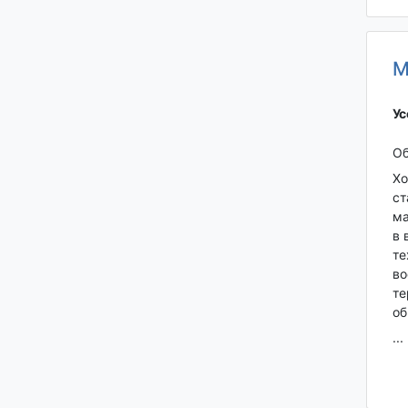
М
Ус
Об
Хо
ст
ма
в 
те
во
те
об
...