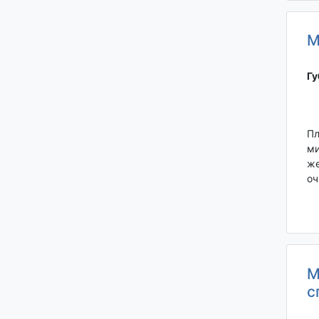
М
Гу
Пл
ми
же
оч
М
с