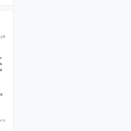
руб
ь
ь
а
ее
.ru