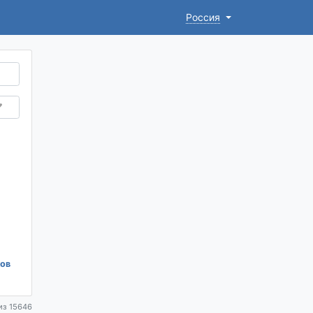
Россия
ков
из 15646