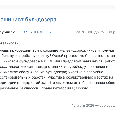
ашинист бульдозера
сурийск‎
,
ООО "СУПЕРДЖОБ"
от 70 000 до 75 000 
язанности
чешь присоединиться к команде железнодорожников и получат
абильную заработную плату? Освой профессию бесплатно – стан
шинистом бульдозера в РЖД! Чем предстоит заниматься: работ
восстановительном поезде станции Уссурийск; управление и
хническое обслуживание бульдозера; участие в аварийно-
сстановительных работах; участие в хозяйственных работах на
рритории предприятий жд. Что мы ждем от тебя: основное общ
разование (9 классов); права категории Е; можно
16 июня 2026
— gderabota