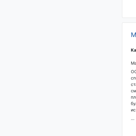
М
Ка
Ма
ОО
сп
ст
см
пл
бу
ис
...