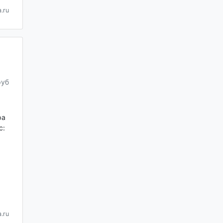
.ru
руб
ра
с:
.ru