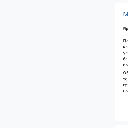
М
Яр
Пл
кв
уп
бе
пр
Об
зе
гр
но
...