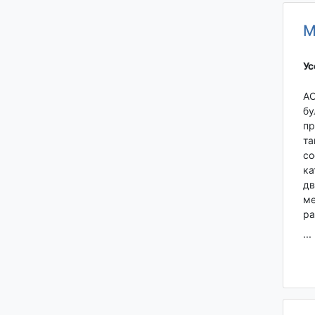
М
Ус
АО
бу
пр
та
со
ка
дв
ме
ра
...