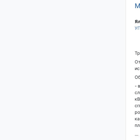
М
Ял
УП
Тр
От
ис
Об
- 
сл
кВ
сг
ро
ка
пл
...