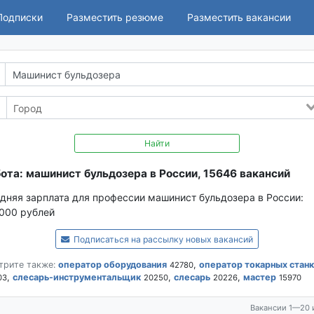
Подписки
Разместить резюме
Разместить вакансии
Найти
ота: машинист бульдозера в России, 15646 вакансий
дняя зарплата для профессии машинист бульдозера в России:
 000 рублей
Подписаться на рассылку новых вакансий
трите также:
оператор оборудования
,
оператор токарных стан
42780
,
слесарь-инструментальщик
,
слесарь
,
мастер
03
20250
20226
15970
Вакансии 1—20 