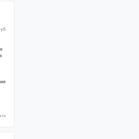
руб
е
а
ние
.ru