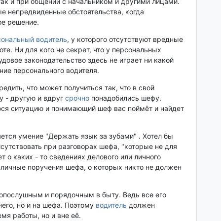
 так и при общении с начальником и другими лицами.
е непредвиденные обстоятельства, когда
ое решение.
сональный водитель
, у которого отсутствуют вредные
те. Ни для кого не секрет, что у персональных
довое законодательство здесь не играет ни какой
ание персонального водителя.
едить, что может получиться так, что в свой
у - другую и вдруг
срочно
понадобились шефу.
ся ситуацию и понимающий шеф вас поймёт и найдет
тся умение "Держать язык за зубами" . Хотел бы
исутствовать при разговорах шефа, "которые не для
т о каких - то сведениях делового или личного
 личные поручения шефа, о которых никто не должен
опослушным и порядочным в быту. Ведь все его
него, но и на шефа. Поэтому
водитель
должен
мя работы, но и вне её.