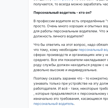
получается, то всегда можно заработать ча
Персональный водитель - кто он?
В профессии водителя есть определённые "т
просто. Очень много хороших и опытных во
для работы персональным водителем. Что ж
должность личного водителя?
Что бы ответить на этот вопрос, надо обяза
что тому, кому необходим
персональный во
сферах производств и организациях или у 
среднего. Все эти показатели накладывают с
роду службы должен находиться рядом с ни
довольно высокие и индивидуальные.
Поэтому сказать заранее что - то конкретн
узнавать только при устройстве на эту дол
работодателя. И всё - таки, некоторые тре
, которые предъявляются к персональному в
изначально это требования, касающиеся п
персональный водитель
.