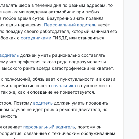
оставлять шефа в течении дня по разным адресам, то
и навыками вождения автомобиля: при любых
в любое время суток. Безупречно знать правила
емя езды нарушения.
Персональный водитель
несёт
ую поездку своего работодателя, который нанимал его
азборках с
сотрудниками
ГИБДД или становиться
водитель
должен уметь рационально составлять
тому что профессия такого рода подразумевает и
 высокого ранга всегда катастрофически не хватает.
х полномочий, обязывает к пунктуальности и в связи
печить прибытие своего
начальника
в нужное место
так же, как и опоздание не приветствуется.
строя. Поэтому
водитель
должен уметь проводить
ном случае не идет речь о ремонте двигателя, но
занность.
ля отвечает
персональный водитель
, поэтому он
роприятия, связанные с техническим обслуживанием