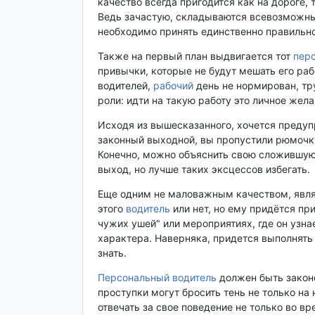
качество всегда пригодится как на дороге,
Ведь зачастую, складываются всевозможны
необходимо принять единственно правильн
Также на первый план выдвигается тот
пер
привычки, которые не будут мешать его рабо
водителей,
рабочий
день не нормирован, тру
роли: идти на такую работу это личное жел
Исходя из вышесказанного, хочется предупр
законный выходной, вы пропустили рюмочк
Конечно, можно объяснить свою сложившую
выход, но лучше таких эксцессов избегать.
Еще одним не маловажным качеством, являе
этого
водитель
или нет, но ему придётся пр
чужих ушей" или мероприятиях, где он узнае
характера. Наверняка, придется выполнять
знать.
Персональный водитель
должен быть закон
проступки могут бросить тень не только на 
отвечать за свое поведение не только во вре