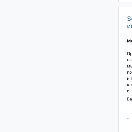
S
и
Мо
Пр
на
мы
по
и 
ко
из
Ва
...