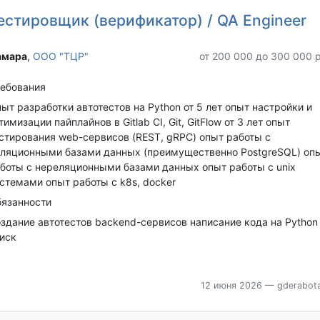
естировщик (верификатор) / QA Engineer
мара‎
,
ООО "ТЦР"
от 200 000 до 300 000 
ебования
ыт разработки автотестов на Python от 5 лет опыт настройки и
тимизации пайплайнов в Gitlab CI, Git, GitFlow от 3 лет опыт
стирования web-сервисов (REST, gRPC) опыт работы с
ляционными базами данных (преимущественно PostgreSQL) оп
боты с нереляционными базами данных опыт работы с unix
стемами опыт работы с k8s, docker
язанности
здание автотестов backend-сервисов написание кода на Python
иск
12 июня 2026
— gderabota