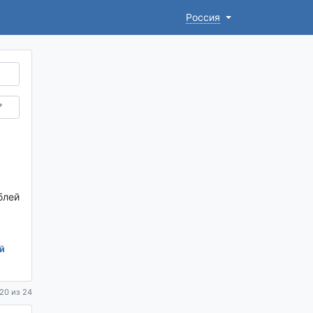
Россия
блей
й
20 из 24