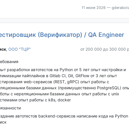
11 июня 2026
— gderabota
естировщик (Верификатор) / QA Engineer
ск‎
,
ООО "ТЦР"
от 200 000 до 300 000 
ебования
ыт разработки автотестов на Python от 5 лет опыт настройки и
тимизации пайплайнов в Gitlab CI, Git, GitFlow от 3 лет опыт
стирования web-сервисов (REST, gRPC) опыт работы с
ляционными базами данных (преимущественно PostgreSQL) оп
боты с нереляционными базами данных опыт работы с unix
стемами опыт работы с k8s, docker
язанности
здание автотестов backend-сервисов написание кода на Python
иск