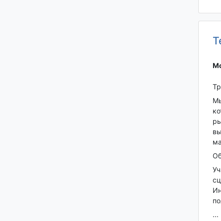
Т
Мо
Тр
Мы
ко
ры
вы
ма
Об
Уч
сц
Ин
по
...