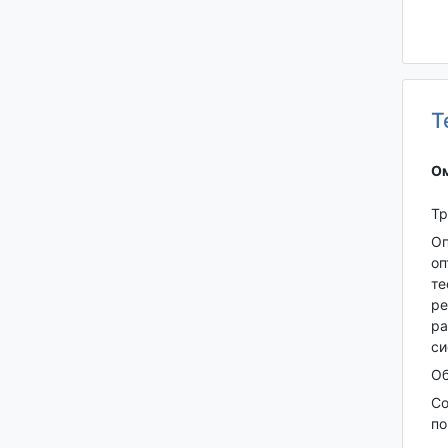
Т
Ом
Тр
Оп
оп
те
ре
ра
си
Об
Со
по