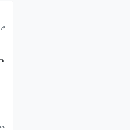
руб
ть
.ru