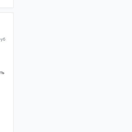
руб
ть