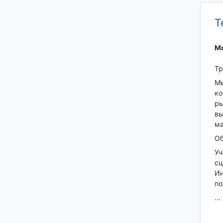
Т
Мо
Тр
Мы
ко
ры
вы
ма
Об
Уч
сц
Ин
по
...