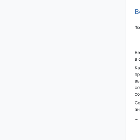
В
То
Ве
в 
Ка
пр
вы
со
со
Се
ан
...