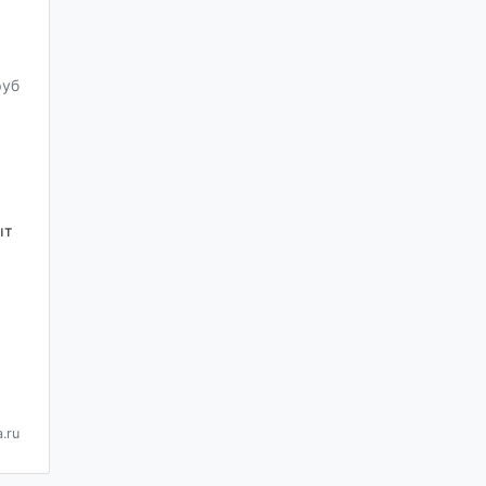
руб
ыт
.ru