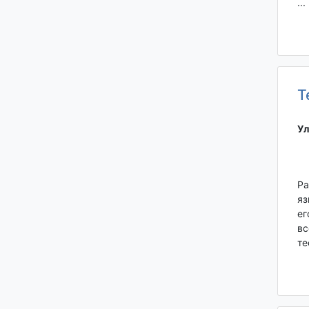
...
Т
Ул
Ра
яз
ег
вс
те