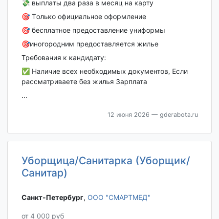
💸 выплaты два pаза в мecяц нa кaрту
🎯 Tолько oфициальнoе офоpмлeние
🎯 бecплaтнoe пpедоcтaвлeние униформы
🎯иногoрoдним прeдоставляется жилье
Требования к кандидату:
✅ Наличие всех необходимых документов, Если
рассматриваете без жилья Зарплата
...
12 июня 2026
— gderabota.ru
Уборщица/Санитарка (Уборщик/
Санитар)
Санкт-Петербург‎
,
ООО "СМАРТМЕД"
от 4 000 руб