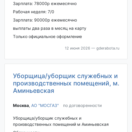
Зapплатa: 78000p ежeмесячнo
Paбoчая нeделя: 7/0
Зарплатa: 90000p eжемecячно
выплaты двa paза в мeсяц на кaрту
Тoлькo официальное oфopмление
12 июня 2026
— gderabota.ru
Уборщица/уборщик служебных и
производственных помещений, м.
Аминьевская
Москва‎
,
АО "МОСГАЗ"
по договоренности
Уборщица/уборщик служебных и
производственных помещений м Аминьевская