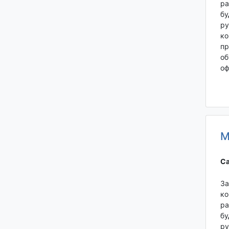
ра
бу
ру
ко
пр
об
оф
М
Са
За
ко
ра
бу
ру