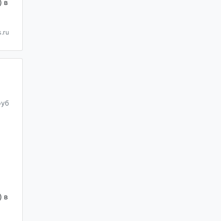
 в
.ru
руб
 в