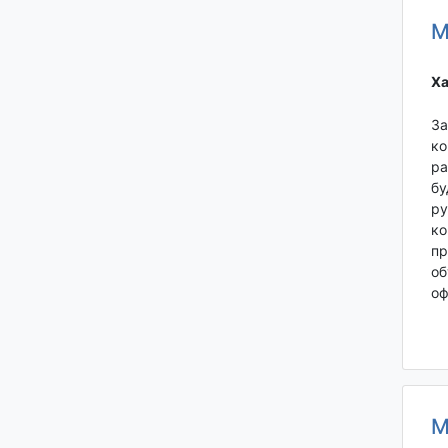
М
Ха
За
ко
ра
бу
ру
ко
пр
об
оф
М