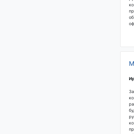
ко
пр
об
оф
М
Ир
За
ко
ра
бу
ру
ко
пр