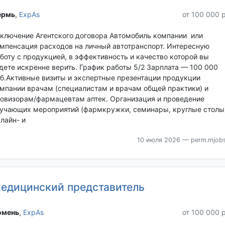
рмь‎
,
ExpAs
от 100 000 
ключение Агентского договора Автомобиль компании или
мпенсация расходов на личный автотранспорт. Интересную
боту с продукцией, в эффективность и качество которой вы
дете искренне верить. График работы 5/2 Зарплата — 100 000
б.Активные визиты и экспертные презентации продукции
мпании врачам (специалистам и врачам общей практики) и
овизорам/фармацевтам аптек. Организация и проведение
учающих мероприятий (фармкружки, семинары, круглые столы)
лайн- и
10 июля 2026
— perm.mjobs
едицинский представитель
мень‎
,
ExpAs
от 100 000 