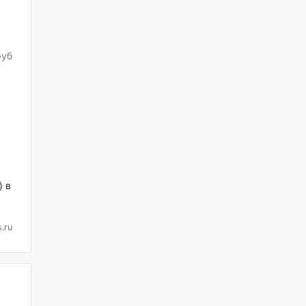
руб
 в
.ru