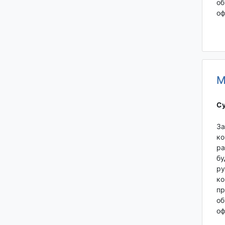
об
оф
М
Су
За
ко
ра
бу
ру
ко
пр
об
оф