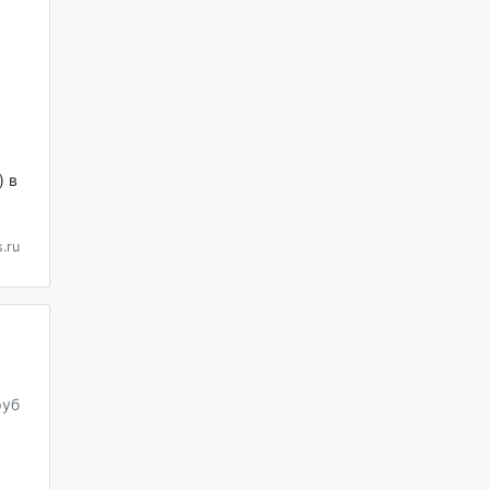
 в
.ru
руб