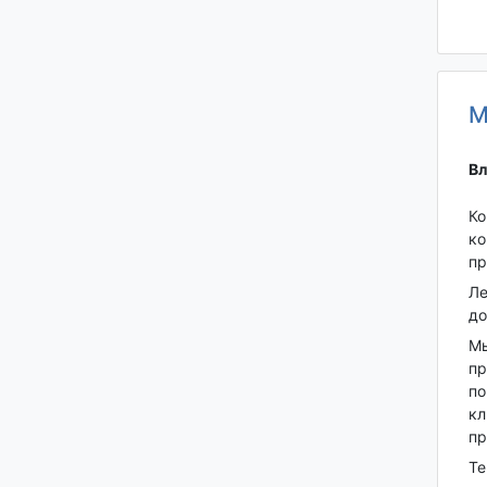
М
Вл
Ко
ко
пр
Ле
до
Мы
пр
по
кл
пр
Те