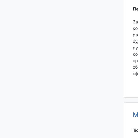
Пе
За
ко
ра
бу
ру
ко
пр
об
оф
М
Тю