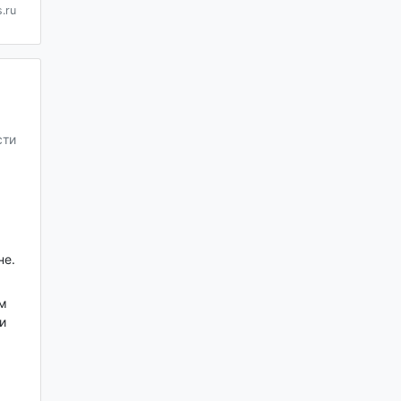
.ru
сти
не.
м
и