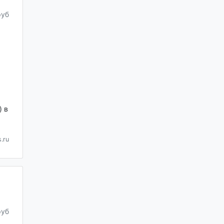
руб
 в
.ru
руб