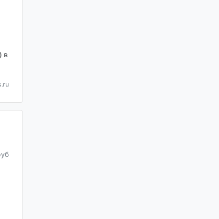
 в
.ru
руб