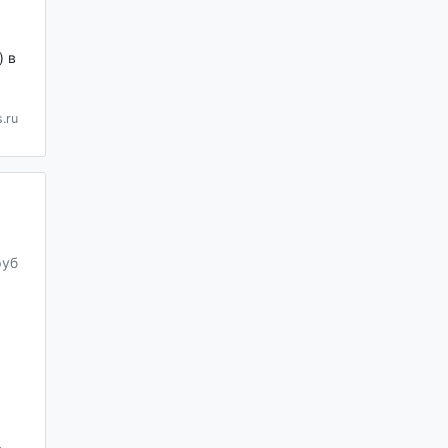
 в
.ru
руб