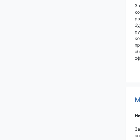
За
ко
ра
бу
ру
ко
пр
об
оф
М
Ни
За
ко